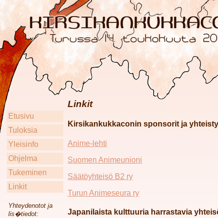
Linkit
Etusivu
Kirsikankukkaconin sponsorit ja yhteis
Tuloksia
Anime-lehti
Yleisinfo
Ohjelma
Suomen Animeunioni
Tukeminen
Säätöyhteisö B2 ry
Linkit
Turun Animeseura ry
Yhteydenotot ja
Japanilaista kulttuuria harrastavia yhteis
lis�tiedot: